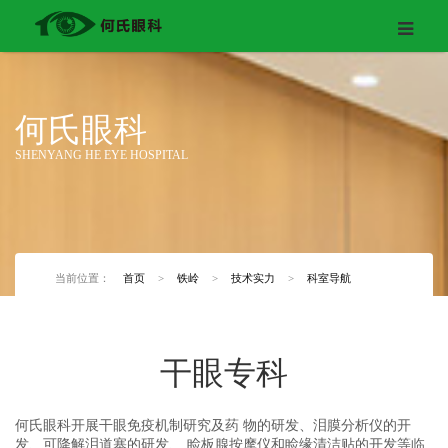
何氏眼科
SHENYANG HE EYE HOSPITAL
当前位置：
首页
>
铁岭
>
技术实力
>
科室导航
干眼专科
何氏眼科开展干眼免疫机制研究及药
物的研发、泪膜分析仪的开
发、可降解泪道塞的研发、
睑板腺按摩仪和睑缘清洁贴的开发等临