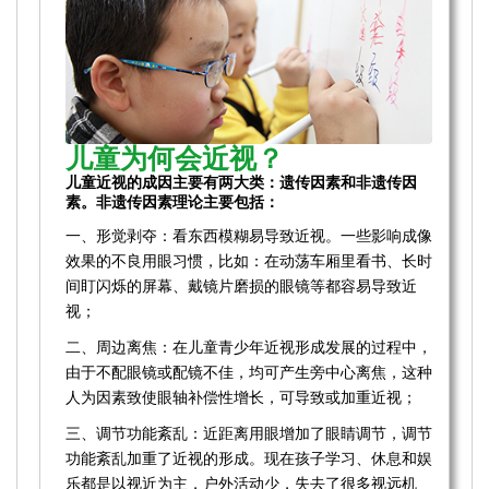
儿童为何会近视？
儿童近视的成因主要有两大类：遗传因素和非遗传因
素。非遗传因素理论主要包括：
一、形觉剥夺：看东西模糊易导致近视。一些影响成像
效果的不良用眼习惯，比如：在动荡车厢里看书、长时
间盯闪烁的屏幕、戴镜片磨损的眼镜等都容易导致近
视；
二、周边离焦：在儿童青少年近视形成发展的过程中，
由于不配眼镜或配镜不佳，均可产生旁中心离焦，这种
人为因素致使眼轴补偿性增长，可导致或加重近视；
三、调节功能紊乱：近距离用眼增加了眼睛调节，调节
功能紊乱加重了近视的形成。现在孩子学习、休息和娱
乐都是以视近为主，户外活动少，失去了很多视远机